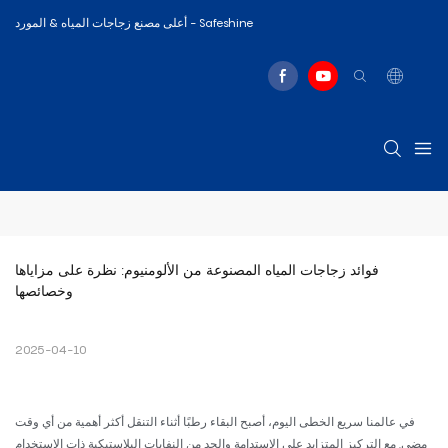
أعلى مصنع زجاجات المياه & المورد - Safeshine
فوائد زجاجات المياه المصنوعة من الألومنيوم: نظرة على مزاياها 
وخصائصها
2025-04-10
في عالمنا سريع الخطى اليوم، أصبح البقاء رطبًا أثناء التنقل أكثر أهمية من أي وقت
مضى. مع التركيز المتزايد على الاستدامة والحد من النفايات البلاستيكية ذات الاستخدام