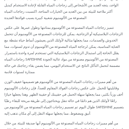
الواحد، يتجه العديد من الأشخاص إلى زجاجات المياه القابلة لإعادة الاستخدام كبديل
أكثر ملاءمة للبيئة. من بين العديد من الخيارات المتاحة، اكتسبت زجاجات المياه
المصنوعة من الألومنيوم شعبية كبيرة بسبب فوائدها العديدة
تتميز زجاجات المياه المصنوعة من الألومنيوم بمتانتها وطول عمرها. على عكس
الزجاجات البلاستيكية أو الزجاجية، يمكن للزجاجات المصنوعة من الألومنيوم أن تتحمل
الخدوش والصدمات، مما يجعلها مثالية لأولئك الذين يعيشون أنماط حياة نشطة. مع
العناية المناسبة، يمكن لزجاجة المياه المصنوعة من الألومنيوم أن تدوم لسنوات، مما
يقلل الحاجة إلى استبدال الزجاجات البلاستيكية التي تستخدم لمرة واحدة باستمرار.
زجاجات المياه SAFESHINE المصنوعة من الألومنيوم مصنوعة من مواد عالية الجودة
مصممة لتحمل التآكل الناتج عن الاستخدام اليومي، مما يضمن بقاء زجاجتك في حالة
ممتازة لسنوات قادمة.
من أهم مميزات زجاجات المياه المصنوعة من الألومنيوم هو تصميمها خفيف الوزن
وقابليتها للحمل. على عكس زجاجات الفولاذ المقاوم للصدأ، فإن زجاجات الألومنيوم
أخف وزناً بكثير، مما يجعلها سهلة الحمل في حقيبتك أو حقيبة الظهر. وهذا يجعلها خيارًا
رائعًا لأولئك الذين هم دائمًا في حالة تنقل ويحتاجون إلى طريقة مريحة للبقاء رطبًا
طوال اليوم. تم تصميم زجاجات المياه المصنوعة من الألومنيوم من SAFESHINE بتصميم
أنيق ومضغوط، مما يجعلها سهلة النقل إلى أي مكان تذهب إليه.
من أهم مميزات زجاجات المياه المصنوعة من الألومنيوم أنها صديقة للبيئة. من خلال