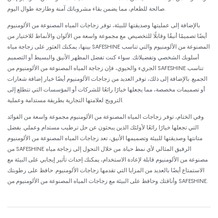
صالحة للطعام، مما يضمن بقاء مشروباتك آمنة وطازجة طوال اليوم.
بالإضافة إلى عمليتها وصديقتها للبيئة، توفر زجاجات المياه المصنوعة من الألومنيوم
أيضًا تصميمًا أنيقًا وقابلًا للتخصيص. مع مجموعة واسعة من الألوان والأنماط للاختيار من
بينها، يمكنك العثور على زجاجة مياه SAFESHINE المصنوعة من الألومنيوم والتي تناسب
أسلوبك الشخصي وتفضيلاتك. سواء كنت تفضل المظهر الأنيق والبسيط أو التصميم
الجريء والحيوي، فإن زجاجة المياه المصنوعة من الألومنيوم من SAFESHINE تناسب
الجميع. بالإضافة إلى ذلك، توفر العديد من زجاجات الألومنيوم أيضًا خيار إضافة شعارات
أو تصميمات مخصصة، مما يجعلها خيارًا رائعًا للشركات أو المؤسسات التي تتطلع إلى
الترويج لعلامتها التجارية بطريقة مستدامة وعملية.
وفي الختام، توفر زجاجات المياه المصنوعة من الألومنيوم مجموعة واسعة من الفوائد
التي تجعلها خيارًا رائعًا لأولئك الذين يبحثون عن حل ترطيب مستدام وعملي. بفضل
متانتها وصديقتها للبيئة وتصميمها الأنيق، تعد زجاجات المياه المصنوعة من الألومنيوم
من SAFESHINE الرفيق المثالي لأي نمط حياة. من خلال التحول إلى زجاجة مياه
مصنوعة من الألومنيوم قابلة لإعادة الاستخدام، يمكنك إحداث تأثير إيجابي على البيئة مع
الاستمتاع أيضًا بالعديد من المزايا التي تقدمها زجاجات الألومنيوم. حافظ على رطوبتك
وأناقتك وحافظ على البيئة مع زجاجات المياه المصنوعة من الألومنيوم من SAFESHINE.