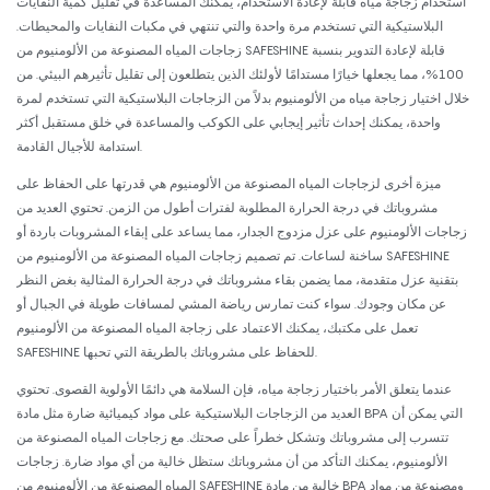
استخدام زجاجة مياه قابلة لإعادة الاستخدام، يمكنك المساعدة في تقليل كمية النفايات
البلاستيكية التي تستخدم مرة واحدة والتي تنتهي في مكبات النفايات والمحيطات.
زجاجات المياه المصنوعة من الألومنيوم من SAFESHINE قابلة لإعادة التدوير بنسبة
100%، مما يجعلها خيارًا مستدامًا لأولئك الذين يتطلعون إلى تقليل تأثيرهم البيئي. من
خلال اختيار زجاجة مياه من الألومنيوم بدلاً من الزجاجات البلاستيكية التي تستخدم لمرة
واحدة، يمكنك إحداث تأثير إيجابي على الكوكب والمساعدة في خلق مستقبل أكثر
استدامة للأجيال القادمة.
ميزة أخرى لزجاجات المياه المصنوعة من الألومنيوم هي قدرتها على الحفاظ على
مشروباتك في درجة الحرارة المطلوبة لفترات أطول من الزمن. تحتوي العديد من
زجاجات الألومنيوم على عزل مزدوج الجدار، مما يساعد على إبقاء المشروبات باردة أو
ساخنة لساعات. تم تصميم زجاجات المياه المصنوعة من الألومنيوم من SAFESHINE
بتقنية عزل متقدمة، مما يضمن بقاء مشروباتك في درجة الحرارة المثالية بغض النظر
عن مكان وجودك. سواء كنت تمارس رياضة المشي لمسافات طويلة في الجبال أو
تعمل على مكتبك، يمكنك الاعتماد على زجاجة المياه المصنوعة من الألومنيوم
SAFESHINE للحفاظ على مشروباتك بالطريقة التي تحبها.
عندما يتعلق الأمر باختيار زجاجة مياه، فإن السلامة هي دائمًا الأولوية القصوى. تحتوي
العديد من الزجاجات البلاستيكية على مواد كيميائية ضارة مثل مادة BPA التي يمكن أن
تتسرب إلى مشروباتك وتشكل خطراً على صحتك. مع زجاجات المياه المصنوعة من
الألومنيوم، يمكنك التأكد من أن مشروباتك ستظل خالية من أي مواد ضارة. زجاجات
المياه المصنوعة من الألومنيوم من SAFESHINE خالية من مادة BPA ومصنوعة من مواد