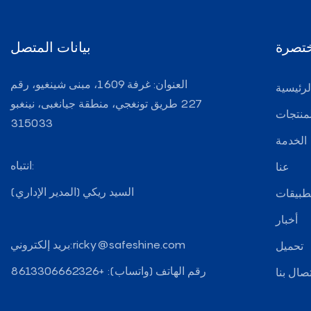
تصرة
بيانات المتصل
العنوان: غرفة 1609، مبنى شينغيو، رقم
رئيسية
227 طريق تونغجي، منطقة جيانغبى، نينغبو
لمنتجات
315033
الخدمة
انتباه:
عنا
السيد ريكي (المدير الإداري)
تطبيقات
أخبار
ricky@safeshine.com
بريد إلكتروني:
تحميل
رقم الهاتف (واتساب): +8613306662326
تصال بنا