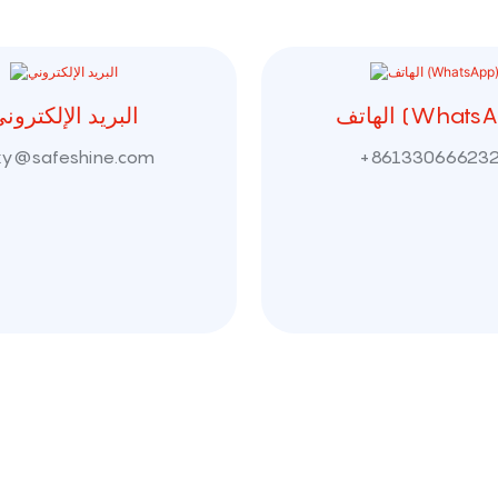
ف (WhatsApp)
البريد الإلكترون
cky@safeshine.com
+86133066623