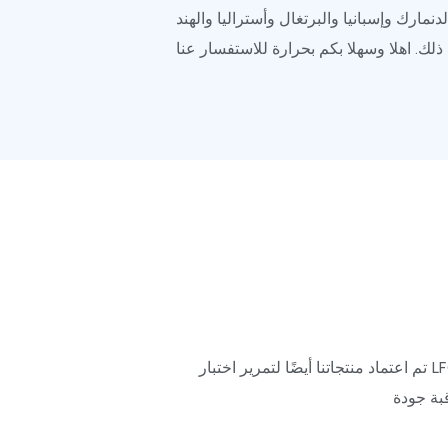
دنمارك وإسبانيا والبرتغال وأستراليا والهند
تم اعتماد منتجاتنا أيضًا لتمرير اختبار LFGB و TUV و SGS و BV ، ويحصل معظم الموردين على WCA و BSCI و Sedex Audit وما إلى ذلك. لدينا نظام