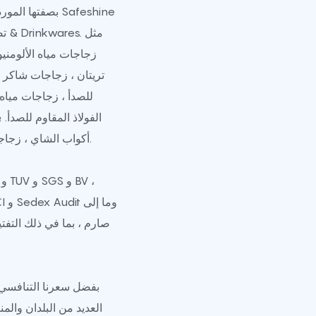
بصفتها المورد ا
تصميم وإنتاج نطاق واسع من زجاجات المياه & Drinkwares. مثل
زجاجات مياه الألومنيو
تريتان ، زجاجات شاكر ا
للصدأ ، زجاجات مياه 
الفولاذ المقاوم للصدأ.
أكواب الشاي ، زجاجات الشاي وغيرها من الأشرار وما إلى ذلك.
بفضل سعرنا التنافسي و
العديد من البلدان والم