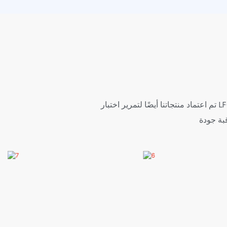
تم اعتماد منتجاتنا أيضًا لتمرير اختبار LFGB و TUV و SGS و BV ، ويحصل معظم الموردين على WCA و BSCI و Sedex Audit وما إلى ذلك. لدينا نظام