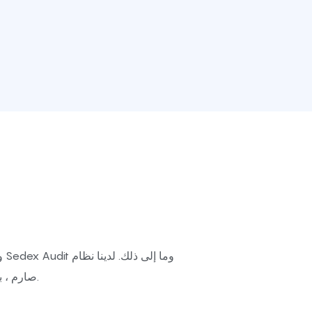
مراقبة جودة AQL صارم ، بما في ذلك التفتيش أثناء العملية في كل عملية وفحص نهائي.