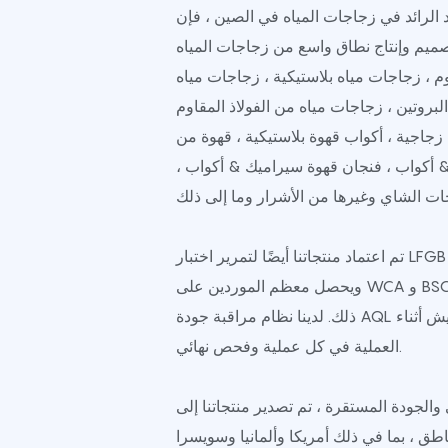
لرائد في زجاجات المياه في الصين ، فإن Safeshine
م ، زجاجات مياه بلاستيكية ، زجاجات مياه
لبروتين ، زجاجات مياه من الفولاذ المقاوم
زجاجية ، أكواب قهوة بلاستيكية ، قهوة من
 & أكواب ، فنجان قهوة سيراميك & أكواب ،
تم اعتماد منتجاتنا أيضًا لتمرير اختبار LFGB و TUV و SGS و BV ،
ويحصل معظم الموردين على WCA و BSCI و Sedex Audit وما إلى
ذلك. لدينا نظام مراقبة جودة AQL صارم ، بما في ذلك التفتيش أثناء
العملية في كل عملية وفحص نهائي.
الجودة المستقرة ، تم تصدير منتجاتنا إلى
ناطق ، بما في ذلك أمريكا وألمانيا وسويسرا