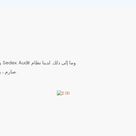
مراقبة جودة AQL صارم ، بما في ذلك التفتيش أثناء العملية في كل عملية وفحص نهائي.