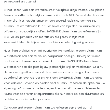
zo bewaart als u ze wilt.
Bij het kiezen van een waterfles staat veiligheid altijd voorop. Veel plastic
flessen bevatten schadelijke chemicaliën, zoals BPA. Deze stoffen kunnen
in uw drankjes terechtkomen en een gezondheidsrisico vormen. Met
aluminium waterflessen kunt u er zeker van zijn dat uw dranken vrij
blijven van schadelijke stoffen. SAFESHINE aluminium waterflessen zijn
BPA-vrij en gemaakt van materialen die geschikt zijn voor
levensmiddelen. Zo blijven uw drankjes de hele dag veilig en vers.
Naast hun praktische en milieuvriendelijke karakter, bieden aluminium
waterflessen ook een stijlvol en aanpasbaar design. Dankzij het ruime
aanbod aan kleuren en patronen kunt u een SAFESHINE aluminium
waterfles vinden die past bij uw persoonlijke stijl en voorkeuren. Of u nu
de voorkeur geeft aan een strak en minimalistisch design of aan een
opvallend en levendig design: er is een SAFESHINE aluminium waterfles
voor iedereen. Bovendien bieden veel aluminium flessen de optie om uw
eigen logo of ontwerp toe te voegen. Hierdoor zijn ze een uitstekende
keuze voor bedrijven of organisaties die hun merk op een duurzame en
praktische manier willen promoten.
Concluderend bieden aluminium waterflessen een groot aantal