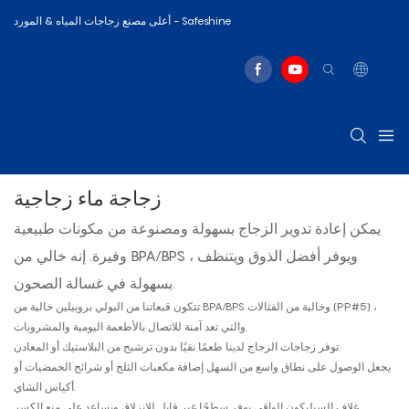
أعلى مصنع زجاجات المياه & المورد - Safeshine
زجاجة ماء زجاجية
يمكن إعادة تدوير الزجاج بسهولة ومصنوعة من مكونات طبيعية
وفيرة. إنه خالي من BPA/BPS ، ويوفر أفضل الذوق ويتنظف
بسهولة في غسالة الصحون.
تتكون قبعاتنا من البولي بروبيلين خالية من BPA/BPS وخالية من الفثالات (PP#5) ،
والتي تعد آمنة للاتصال بالأطعمة اليومية والمشروبات.
توفر زجاجات الزجاج لدينا طعمًا نقيًا بدون ترشيح من البلاستيك أو المعادن.
يجعل الوصول على نطاق واسع من السهل إضافة مكعبات الثلج أو شرائح الحمضيات أو
أكياس الشاي.
يوفر سطحًا غير قابل للانزلاق ويساعد على منع الكسر.
غلاف السيليكون الواقي