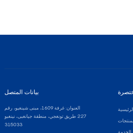
تصرة
بيانات المتصل
العنوان: غرفة 1609، مبنى شينغيو، رقم
رئيسية
227 طريق تونغجي، منطقة جيانغبى، نينغبو
لمنتجات
315033
الخدمة