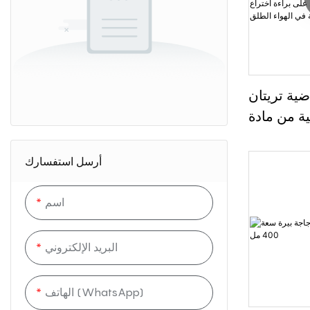
ضية تريتان
 من مادة BPA من
سيفشاين، سعة 600 مل /
مع غطاء حمل
أرسل استفسارك
ءة اختراع
في الهواء
اسم
الطلق
البريد الإلكتروني
الهاتف (WhatsApp)