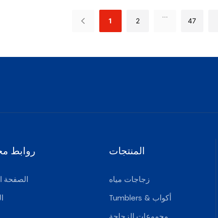
...
1
2
47
المنتجات
روابط مخ
زجاجات مياه
الصفحة ال
Tumblers & أكواب
ا
مجموعات الزجاجة