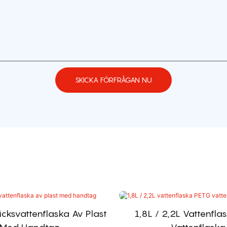
SKICKA FÖRFRÅGAN NU
icksvattenflaska Av Plast
1,8L / 2,2L Vattenfla