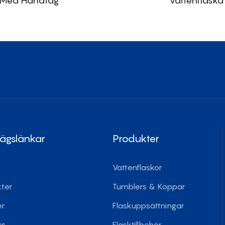
Med Handtag
Vattenflaska
ägslänkar
Produkter
Vattenflaskor
ter
Tumblers & Koppar
er
Flaskuppsättningar
ss
Flasktillbehör