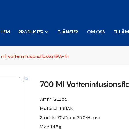
HEM
PRODUKTER
TJÄNSTER
OM OSS
TILLÄ
ml vatteninfusionsflaska BPA-fri
700 Ml Vatteninfusionsfl
Art.nr.: 21156
Material: TRITAN
Storlek: 70/Dia x 250/H mm
Vikt: 145g