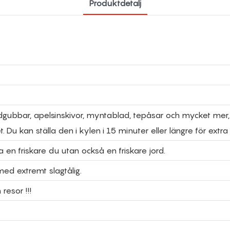
Produktdetalj
rdgubbar, apelsinskivor, myntablad, tepåsar och mycket mer
. Du kan ställa den i kylen i 15 minuter eller längre för extr
en friskare du utan också en friskare jord.
ed extremt slagtålig.
esor !!!