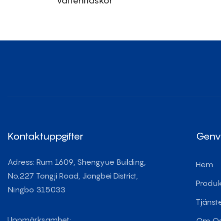
Vattenflaskor
Kontaktuppgifter
Genv
Adress: Rum 1609, Shengyue Building,
Hem
No.227 Tongji Road, Jiangbei District,
Produk
Ningbo 315033
Tjänst
Uppmärksamhet:
Om O