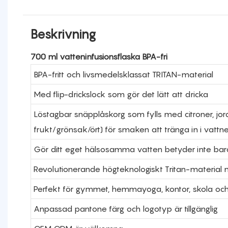
Beskrivning
700 ml vatteninfusionsflaska BPA-fri
BPA-fritt och livsmedelsklassat TRITAN-material
Med flip-drickslock som gör det lätt att dricka
Löstagbar snäpplåskorg som fylls med citroner, jo
frukt/grönsak/ört) för smaken att tränga in i vattnet
Gör ditt eget hälsosamma vatten betyder inte bara 
Revolutionerande högteknologiskt Tritan-material m
Perfekt för gymmet, hemmayoga, kontor, skola och r
Anpassad pantone färg och logotyp är tillgänglig