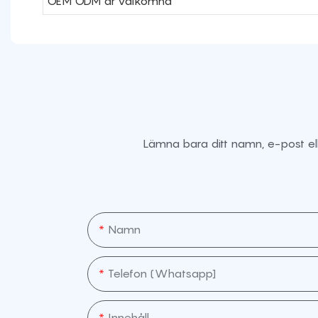
OEM ODM är välkomna
Lämna bara ditt namn, e-post elle
Namn
Telefon (whatsapp]
Innehåll