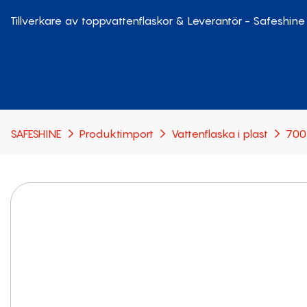
Tillverkare av toppvattenflaskor & Leverantör - Safeshine
SAFESHINE
Produktimport
Vattenflaska i plast
700 