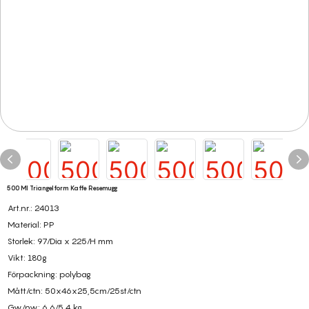
500 Ml Triangelform Kaffe Resemugg
Art.nr.: 24013
Material: PP
Storlek: 97/Dia x 225/H mm
Vikt: 180g
Förpackning: polybag
Mått/ctn: 50x46x25,5cm/25st/ctn
Gw/nw: 6,6/5,4 kg