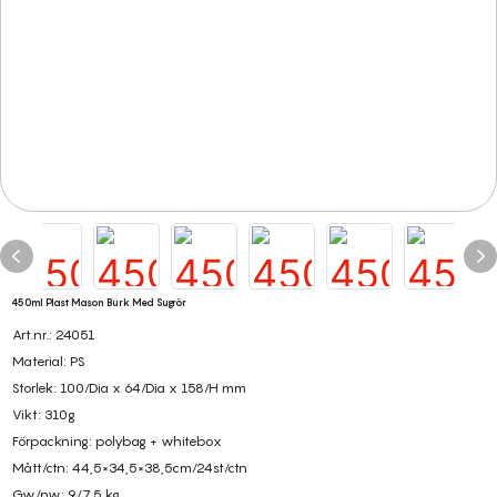
450ml Plast Mason Burk Med Sugrör
Art.nr.: 24051
Material: PS
Storlek: 100/Dia x 64/Dia x 158/H mm
Vikt: 310g
Förpackning: polybag + whitebox
Mått/ctn: 44,5×34,5×38,5cm/24st/ctn
Gw/nw: 9/7,5 kg