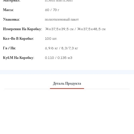
Материал:
ПЭНП или ПЭВП
Масса:
60 / 73 г
Упаковка:
полиэтиленовый пакет
Измерения На Коробку:
74x37,5x39,5 см / 74x37,5x48,5 см
Кол-Во В Коробке:
100 шт.
Гв / Нв:
6,9/6 кг / 8,3/7,3 кг
Куб.м На Коробку:
0.110 / 0.135 м3
Деталь Продукта