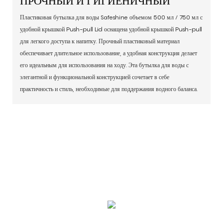
ПРОЧНЫЙ И ГИГИЕНИЧНЫЙ
Пластиковая бутылка для воды Safeshine объемом 500 мл / 750 мл с
удобной крышкой Push-pull Lid оснащена удобной крышкой Push-pull
для легкого доступа к напитку. Прочный пластиковый материал
обеспечивает длительное использование, а удобная конструкция делает
его идеальным для использования на ходу. Эта бутылка для воды с
элегантной и функциональной конструкцией сочетает в себе
практичность и стиль, необходимые для поддержания водного баланса.