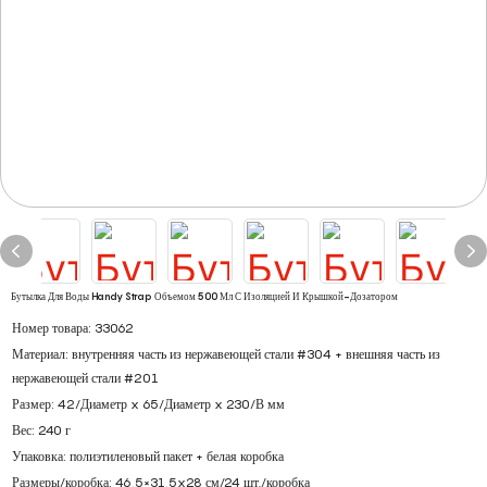
Бутылка Для Воды Handy Strap Объемом 500 Мл С Изоляцией И Крышкой-Дозатором
Номер товара: 33062
Материал: внутренняя часть из нержавеющей стали #304 + внешняя часть из
нержавеющей стали #201
Размер: 42/Диаметр x 65/Диаметр x 230/В мм
Вес: 240 г
Упаковка: полиэтиленовый пакет + белая коробка
Размеры/коробка: 46,5×31,5x28 см/24 шт./коробка