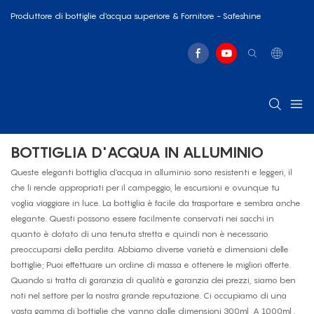
Produttore di bottiglie d'acqua superiore & Fornitore - Safeshine
BOTTIGLIA D'ACQUA IN ALLUMINIO
Queste eleganti bottiglia d'acqua in alluminio sono resistenti e leggeri, il
che li rende appropriati per il campeggio, le escursioni e ovunque tu
voglia viaggiare in luce. La bottiglia è facile da trasportare e sembra anche
elegante. Questi possono essere facilmente conservati nei sacchi in
quanto è dotato di una tenuta stretta e quindi non è necessario
preoccuparsi della perdita. Abbiamo diverse varietà e dimensioni delle
bottiglie; Puoi effettuare un ordine di massa e ottenere le migliori offerte.
Quando si tratta di garanzia di qualità e garanzia dei prezzi, siamo ben
noti nel settore per la nostra grande reputazione. Ci occupiamo di una
vasta gamma di bottiglie che vanno dalle dimensioni
300ml
A
1000ml
.