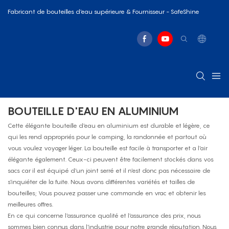
Fabricant de bouteilles d'eau supérieure & Fournisseur - SafeShine
BOUTEILLE D'EAU EN ALUMINIUM
Cette élégante bouteille d'eau en aluminium est durable et légère, ce
qui les rend appropriés pour le camping, la randonnée et partout où
vous voulez voyager léger. La bouteille est facile à transporter et a l'air
élégante également. Ceux-ci peuvent être facilement stockés dans vos
sacs car il est équipé d'un joint serré et il n'est donc pas nécessaire de
s'inquiéter de la fuite. Nous avons différentes variétés et tailles de
bouteilles; Vous pouvez passer une commande en vrac et obtenir les
meilleures offres.
En ce qui concerne l'assurance qualité et l'assurance des prix, nous
sommes bien connus dans l'industrie pour notre grande réputation. Nous