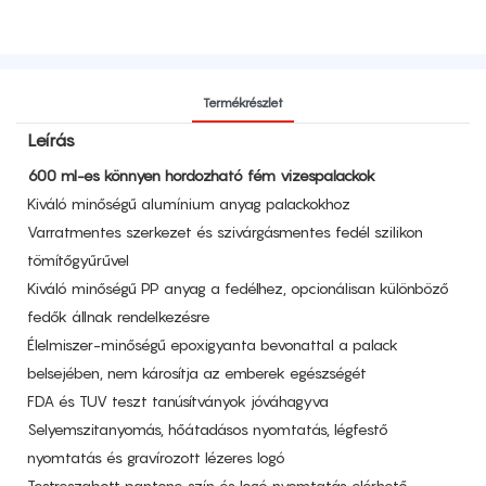
Termékrészlet
Leírás
600 ml-es könnyen hordozható fém vizespalackok
Kiváló minőségű alumínium anyag palackokhoz
Varratmentes szerkezet és szivárgásmentes fedél szilikon
tömítőgyűrűvel
Kiváló minőségű PP anyag a fedélhez, opcionálisan különböző
fedők állnak rendelkezésre
Élelmiszer-minőségű epoxigyanta bevonattal a palack
belsejében, nem károsítja az emberek egészségét
FDA és TUV teszt tanúsítványok jóváhagyva
Selyemszitanyomás, hőátadásos nyomtatás, légfestő
nyomtatás és gravírozott lézeres logó
Testreszabott pantone szín és logó nyomtatás elérhető