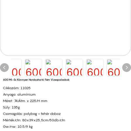
600 Ml-Es Könnyen Hordozható Fém Vizespalackok
Cikkszám: 11025
Anyaga: alumínium
Méret:
74/Átm. x 225/H mm
Súly: 135g
Csomagolás: polybag + fehér doboz
Mérték/ctn:
80x39x25,5cm/50db/ctn
Gw/nw:
10.5/9 kg