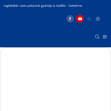
Legfelsõbb vizes palackok gyártója & Szállító - Safeshine