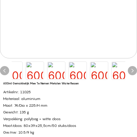
600ml Gemakkelijk Mee Te Nemen Metalen Waterflessen
Artikelnr.: 11025
Materiaal: aluminium
Maat:
74/Dia x 225/H mm
Gewicht: 135 g
Verpakking: polybag + witte doos
Maat/doos:
80x39x25,5cm/50 stuks/doos
Gw/nw:
10.5/9 kg