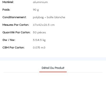
Matériel:
aluminium
Poids:
90 g
Conditionnement:
polybag + boîte blanche
Mesures Par Carton:
67x42x26.5 cm
Quantité Par Carton:
50 pièces
Gw / Nw:
5.5/4.5 kg
CBM Par Carton:
0.075 m3
Détail Du Produit