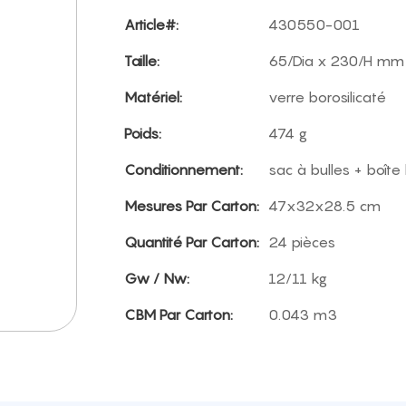
Article#:
430550-001
Taille:
65/Dia x 230/H mm
Matériel:
verre borosilicaté
Poids:
474 g
Conditionnement:
sac à bulles + boîte
Mesures Par Carton:
47x32x28.5 cm
Quantité Par Carton:
24 pièces
Gw / Nw:
12/11 kg
CBM Par Carton:
0.043 m3