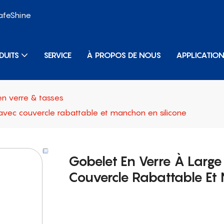
SafeShine
DUITS
SERVICE
À PROPOS DE NOUS
APPLICATIO
n verre & tasses
avec couvercle rabattable et manchon en silicone
Gobelet En Verre À Larg
Couvercle Rabattable Et 