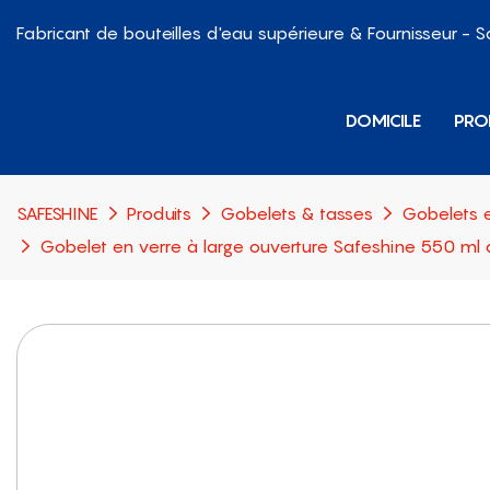
Fabricant de bouteilles d'eau supérieure & Fournisseur - 
DOMICILE
PRO
SAFESHINE
Produits
Gobelets & tasses
Gobelets e
Gobelet en verre à large ouverture Safeshine 550 ml 