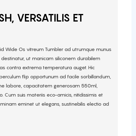
SH, VERSATILIS ET
 Lid Wide Os vitreum Tumbler ad utrumque munus
o destinatur, ut manicam siliconem durabilem
sulas contra extrema temperatura auget. Hic
perculum flip opportunum ad facile sorbillandum,
ne labore, capacitatem generosam 550ml,
o. Cum suis materiis eco-amicis, nitidissimis et
heminam eminet ut elegans, sustinebilis electio ad