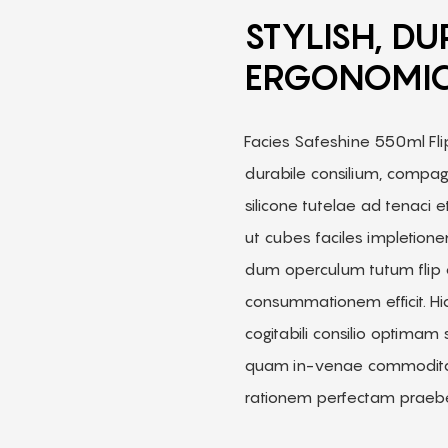
STYLISH, DU
ERGONOMI
Facies Safeshine 550ml Flip
durabile consilium, comp
silicone tutelae ad tenaci
ut cubes faciles impletio
dum operculum tutum flip 
consummationem efficit. Hi
cogitabili consilio optima
quam in-venae commoditat
rationem perfectam praebe