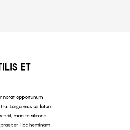
ILIS ET
ler notat opportunum
e frui. Larga eius os latum
cedit, manica silicone
 praebet. Hoc heminam