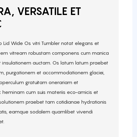
RA, VERSATILE ET
C
 Lid Wide Os vitri Tumbler notat elegans et
agem vitream robustam componens cum manica
 et insulationem auctam. Os latum latum praebet
nem, purgationem et accommodationem glaciei,
operculum gratuitam onerariam et
c heminam cum suis materiis eco-amicis et
m solutionem praebet tam cotidianae hydrationis
is, eamque sodalem quamlibet vivendi
t.