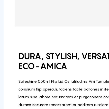
DURA, STYLISH, VERSAT
ECO-AMICA
Safeshine 550ml Flip Lid Os latitudinis Vitri Tumb
consilium flip operculi, faciens facile potiones in it
latum sine labore saturitatem et purgationem con
durans securam tenacitatem et additam tutelam