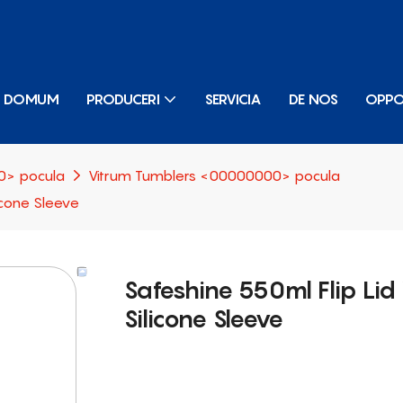
DOMUM
PRODUCERI
SERVICIA
DE NOS
OPP
> pocula
Vitrum Tumblers <00000000> pocula
icone Sleeve
Safeshine 550ml Flip Li
Silicone Sleeve