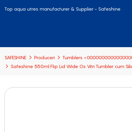
Top aqua utres manufacturer & Supplier - Safeshine
SAFESHINE
Produceri
Tumblers <0000000000000000
Safeshine 550ml Flip Lid Wide Os Vitri Tumbler cum Sil