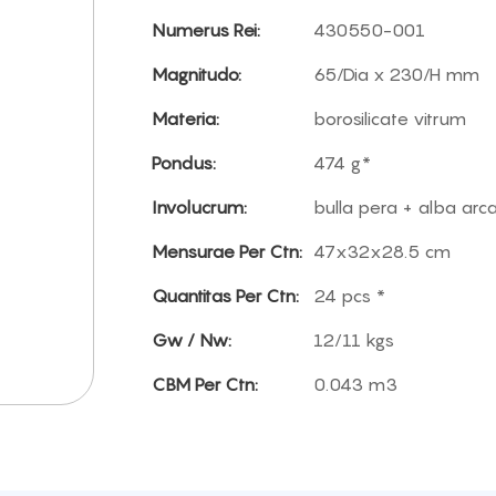
Numerus Rei:
430550-001
Magnitudo:
65/Dia x 230/H mm
Materia:
borosilicate vitrum
Pondus:
474 g*
Involucrum:
bulla pera + alba arc
Mensurae Per Ctn:
47x32x28.5 cm
Quantitas Per Ctn:
24 pcs *
Gw / Nw:
12/11 kgs
CBM Per Ctn:
0.043 m3