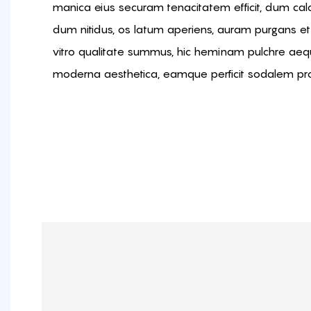
manica eius securam tenacitatem efficit, dum calo
dum nitidus, os latum aperiens, auram purgans et 
vitro qualitate summus, hic heminam pulchre ae
moderna aesthetica, eamque perficit sodalem pro 