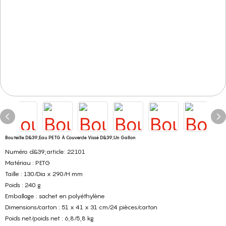
Bouteille D&39;eau PETG À Couvercle Vissé D&39;un Gallon
Numéro d&39;article: 22101
Matériau : PETG
Taille : 130/Dia x 290/H mm
Poids : 240 g
Emballage : sachet en polyéthylène
Dimensions/carton : 51 x 41 x 31 cm/24 pièces/carton
Poids net/poids net : 6,8/5,8 kg