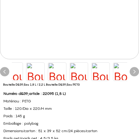
Bouteille D&39;eau 1,8 L / 2,2 L Bouteille D&39;eau PETG
Numéro d&39;article : 22095 (1,8 L)
Matériau : PETG
Taille : 120/Dia x 220/H mm
Poids : 145 g
Emballage : polybag
Dimensions/carton : 51 x 39 x 52 cm/24 pièces/carton
Poids net/poids net : 4,5/3,5 kg