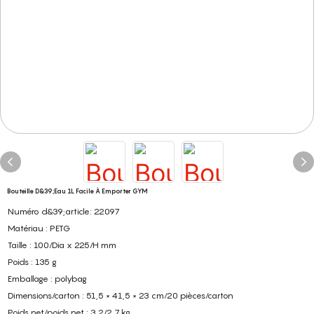
Bouteille D&39;eau 1L Facile À Emporter GYM
Numéro d&39;article: 22097
Matériau : PETG
Taille : 100/Dia x 225/H mm
Poids : 135 g
Emballage : polybag
Dimensions/carton : 51,5 × 41,5 × 23 cm/20 pièces/carton
Poids net/poids net : 3,2/2,7 kg