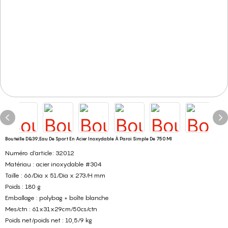
Bouteille D&39;eau De Sport En Acier Inoxydable À Paroi Simple De 750 Ml
Numéro d'article: 32012
Matériau : acier inoxydable #304
Taille : 66/Dia x 51/Dia x 273/H mm
Poids : 180 g
Emballage : polybag + boîte blanche
Mes/ctn : 61x31x29cm/50cs/ctn
Poids net/poids net : 10,5/9 kg