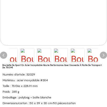
Bouteille De Sport En Acier Inoxydable Haute Performance Avec Couvercle À Paille De Transport
De 750 Ml
Numéro d'article: 32029
Matériau : acier inoxydable #304
Taille : 70/Dia x 228/H mm
Poids : 185 g
Emballage : polybag + boîte blanche
Dimensions/carton : 50 x 39 x 30 cm/50 pièces/carton