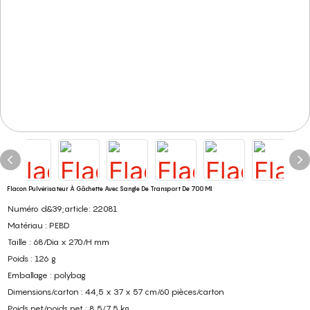
Flacon Pulvérisateur À Gâchette Avec Sangle De Transport De 700 Ml
Numéro d&39;article: 22081
Matériau : PEBD
Taille : 68/Dia x 270/H mm
Poids : 126 g
Emballage : polybag
Dimensions/carton : 44,5 x 37 x 57 cm/60 pièces/carton
Poids net/poids net : 8,5/7,5 kg