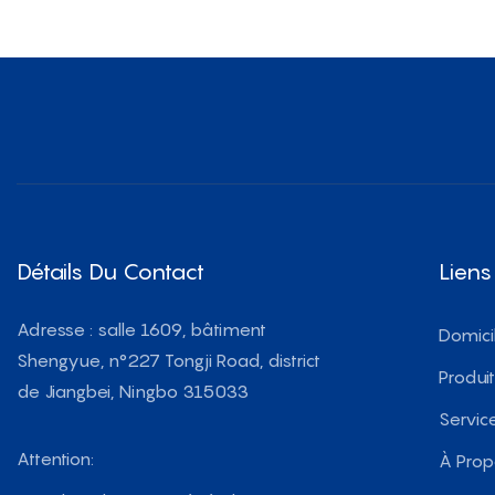
Détails Du Contact
Liens
Adresse : salle 1609, bâtiment
Domici
Shengyue, n°227 Tongji Road, district
Produi
de Jiangbei, Ningbo 315033
Servic
Attention:
À Pro