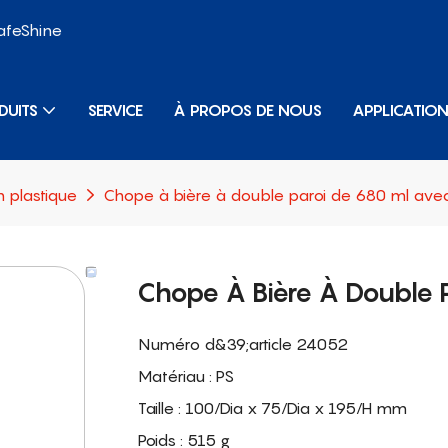
SafeShine
DUITS
SERVICE
À PROPOS DE NOUS
APPLICATIO
n plastique
Chope à bière à double paroi de 680 ml ave
Chope À Bière À Double 
Numéro d&39;article 24052
Matériau : PS
Taille : 100/Dia x 75/Dia x 195/H mm
Poids : 515 g