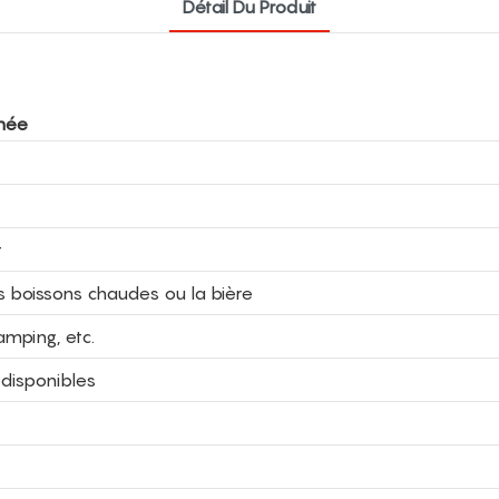
Détail Du Produit
gnée
t
es boissons chaudes ou la bière
amping, etc.
 disponibles