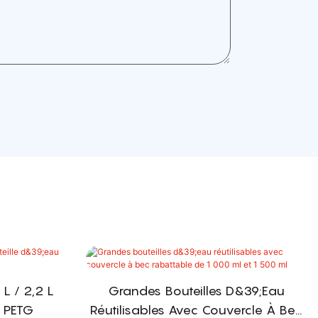
 L / 2,2 L
Grandes Bouteilles D&39;eau
u PETG
Réutilisables Avec Couvercle À Bec