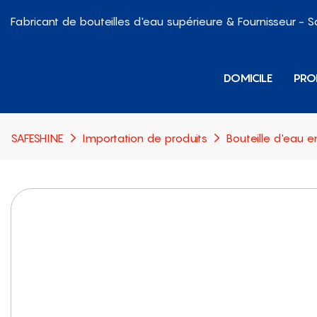
Fabricant de bouteilles d'eau supérieure & Fournisseur - 
DOMICILE
PRO
SAFESHINE
Importation de produits
Bouteille d'eau e