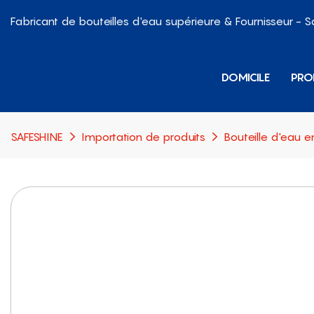
Fabricant de bouteilles d'eau supérieure & Fournisseur - 
DOMICILE
PRO
SAFESHINE
Importation de produits
Bouteille d'eau e