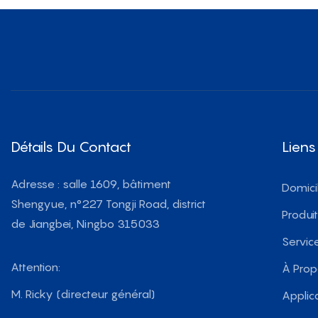
Détails Du Contact
Liens
Adresse : salle 1609, bâtiment
Domici
Shengyue, n°227 Tongji Road, district
Produi
de Jiangbei, Ningbo 315033
Servic
Attention:
À Pro
M. Ricky (directeur général)
Applic