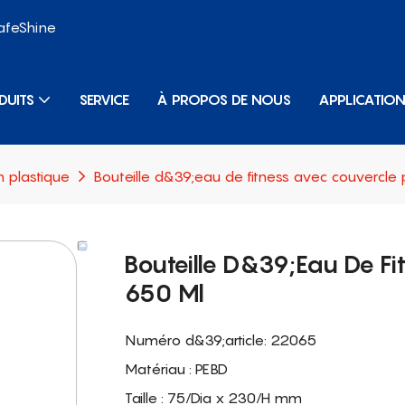
SafeShine
DUITS
SERVICE
À PROPOS DE NOUS
APPLICATIO
n plastique
Bouteille d&39;eau de fitness avec couvercle
Bouteille D&39;eau De Fi
650 Ml
Numéro d&39;article: 22065
Matériau : PEBD
Taille : 75/Dia x 230/H mm