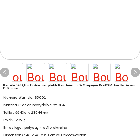
Bouteille D&39;eau En Acier Inoxydable Pour Animaux De Compagnie De 600 Ml Avec Bec Verseur
En Silicone
Numéro d'article: 35001
Matériau : acier inoxydable n° 304
Taille : 66/Dia x 230/H mm
Poids : 239 g
Emballage : polybag + boîte blanche
Dimensions : 43 x 43 x 50 cm/50 pièces/carton