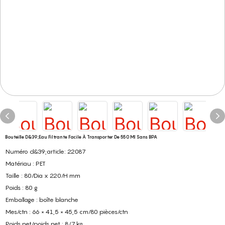
Bouteille D&39;eau Filtrante Facile À Transporter De 550 Ml Sans BPA
Numéro d&39;article: 22087
Matériau : PET
Taille : 80/Dia x 220/H mm
Poids : 80 g
Emballage : boîte blanche
Mes/ctn : 66 × 41,5 × 45,5 cm/80 pièces/ctn
Poids net/poids net : 8/7 kg