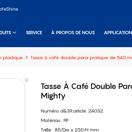
SafeShine
DUITS
SERVICE
À PROPOS DE NOUS
APPLICATIO
n plastique
Tasse à café double paroi pratique de 540 m
Tasse À Café Double Par
Mighty
Numéro d&39;article: 24032
Matériau : PP
Taille : 85/Dia x 230/H mm