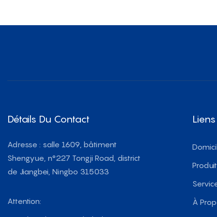
Détails Du Contact
Liens
Adresse : salle 1609, bâtiment
Domici
Shengyue, n°227 Tongji Road, district
Produi
de Jiangbei, Ningbo 315033
Servic
Attention:
À Pro