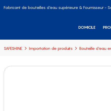
Fabricant de bouteilles d'eau supérieure & Fournisseur - 
DOMICILE
PRO
SAFESHINE
Importation de produits
Bouteille d'eau e