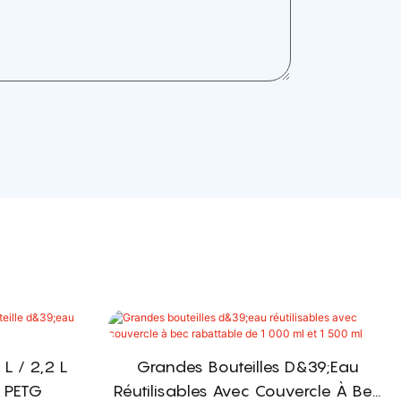
 L / 2,2 L
Grandes Bouteilles D&39;eau
u PETG
Réutilisables Avec Couvercle À Bec