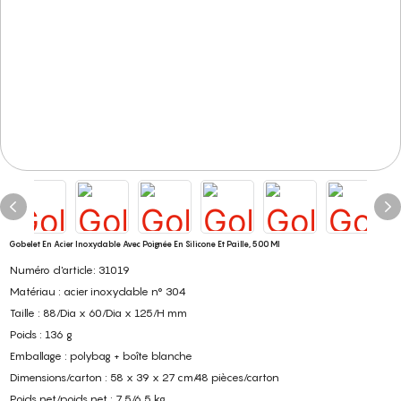
Gobelet En Acier Inoxydable Avec Poignée En Silicone Et Paille, 500 Ml
Numéro d'article: 31019
Matériau : acier inoxydable n° 304
Taille : 88/Dia x 60/Dia x 125/H mm
Poids : 136 g
Emballage : polybag + boîte blanche
Dimensions/carton : 58 x 39 x 27 cm/48 pièces/carton
Poids net/poids net : 7,5/6,5 kg