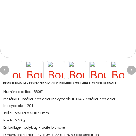
Bouteille D&39;eau Pour Enfants En Acier Inoxydable Avec Sangle Pratique De 500 Ml
Numéro d'article: 33051
Matériau : intérieur en acier inoxydable #304 + extérieur en acier
inoxydable #201
Taille : 68/Dia x 200/H mm
Poids : 260 g
Emballage : polybag + boîte blanche
Dimensions/carton : 47 x 39 x 22,5 cm/30 pièces/carton