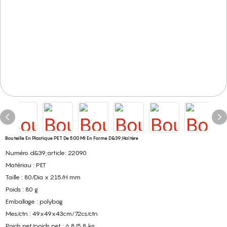
Bouteille En Plastique PET De 500 Ml En Forme D&39;haltère
Numéro d&39;article: 22090
Matériau : PET
Taille : 80/Dia x 215/H mm
Poids : 80 g
Emballage : polybag
Mes/ctn : 49x49x43cm/72cs/ctn
Poids net/poids net : 6,8/5,8 kg