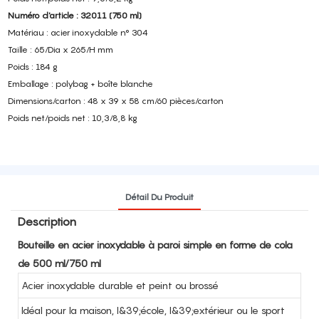
Numéro d'article : 32011 (750 ml)
Matériau : acier inoxydable n° 304
Taille : 65/Dia x 265/H mm
Poids : 184 g
Emballage : polybag + boîte blanche
Dimensions/carton : 48 x 39 x 58 cm/60 pièces/carton
Poids net/poids net : 10,3/8,8 kg
Détail Du Produit
Description
Bouteille en acier inoxydable à paroi simple en forme de cola
de 500 ml/750 ml
Acier inoxydable durable et peint ou brossé
Idéal pour la maison, l&39;école, l&39;extérieur ou le sport