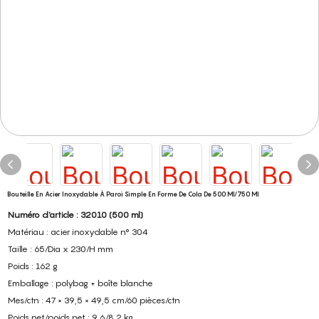
Bouteille En Acier Inoxydable À Paroi Simple En Forme De Cola De 500 Ml/750 Ml
Numéro d'article : 32010 (500 ml)
Matériau : acier inoxydable n° 304
Taille : 65/Dia x 230/H mm
Poids : 162 g
Emballage : polybag + boîte blanche
Mes/ctn : 47 × 39,5 × 49,5 cm/60 pièces/ctn
Poids net/poids net : 9,6/8,2 kg