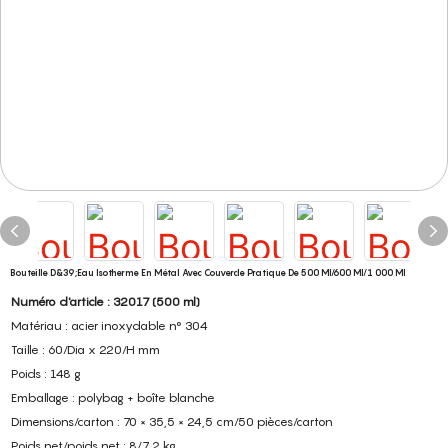
Bouteille D&39;eau Isotherme En Métal Avec Couvercle Pratique De 500 Ml/600 Ml/1 000 Ml
Numéro d'article : 32017 (500 ml)
Matériau : acier inoxydable n° 304
Taille : 60/Dia x 220/H mm
Poids : 148 g
Emballage : polybag + boîte blanche
Dimensions/carton : 70 × 35,5 × 24,5 cm/50 pièces/carton
Poids net/poids net : 8/7,2 kg