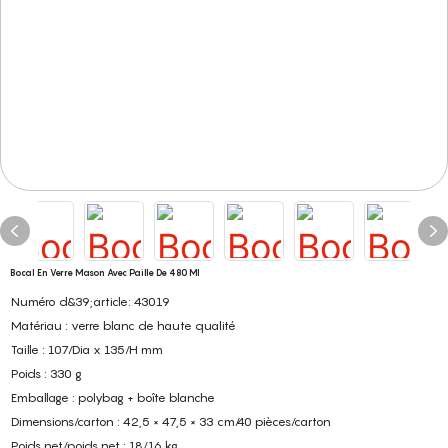
Bocal En Verre Mason Avec Paille De 480 Ml
Numéro d&39;article: 43019
Matériau : verre blanc de haute qualité
Taille : 107/Dia x 135/H mm
Poids : 330 g
Emballage : polybag + boîte blanche
Dimensions/carton : 42,5 × 47,5 × 33 cm/40 pièces/carton
Poids net/poids net : 18/16 kg