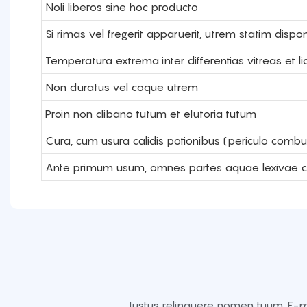
Noli liberos sine hoc producto
Si rimas vel fregerit apparuerit, utrem statim dispo
Temperatura extrema inter differentias vitreas et li
Non duratus vel coque utrem
Proin non clibano tutum et elutoria tutum
Cura, cum usura calidis potionibus (periculo combus
Ante primum usum, omnes partes aquae lexivae c
Iustus relinquere nomen tuum, E-m