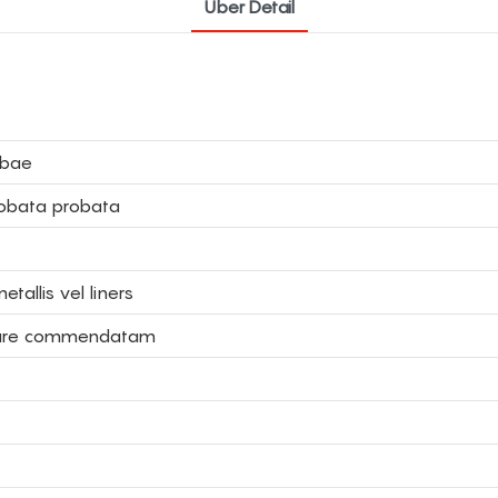
Uber Detail
lbae
probata probata
tallis vel liners
avare commendatam