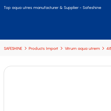
Top aqua utres manufacturer & Supplier - Safeshine
SAFESHINE
Products Import
Vitrum aqua utrem
48