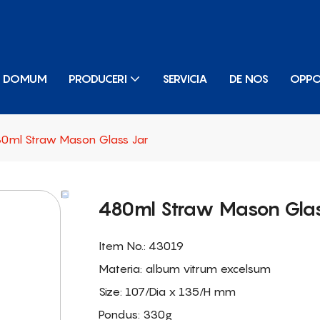
DOMUM
PRODUCERI
SERVICIA
DE NOS
OPP
0ml Straw Mason Glass Jar
480ml Straw Mason Glas
Item No.: 43019
Materia: album vitrum excelsum
Size: 107/Dia x 135/H mm
Pondus: 330g