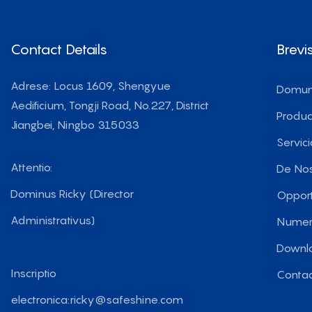
Contact Details
Brevi
Adrese: Locus 1609, Shengyue
Domu
Aedificium, Tongji Road, No.227, District
Produc
Jiangbei, Ningbo 315033
Servici
Attentio:
De No
Dominus Ricky (Director
Oppor
Administrativus)
Numer
Downl
Inscriptio
Conta
electronica:
ricky@safeshine.com