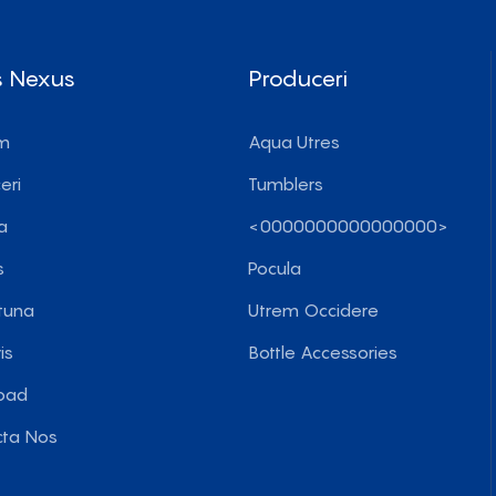
s Nexus
Produceri
m
Aqua Utres
eri
Tumblers
a
<0000000000000000>
s
Pocula
tuna
Utrem Occidere
is
Bottle Accessories
oad
cta Nos