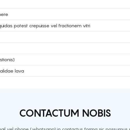
nere
quidas potest crepuisse vel fractionem vitri
tionis)
alidae lava
CONTACTUM NOBIS
ail vel phone (whatsapp) in contactus forma sic possumus m