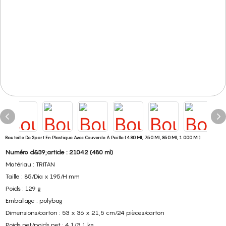
Bouteille De Sport En Plastique Avec Couvercle À Paille (480 Ml, 750 Ml, 850 Ml, 1 000 Ml)
Numéro d&39;article : 21042 (480 ml)
Matériau : TRITAN
Taille : 85/Dia x 195/H mm
Poids : 129 g
Emballage : polybag
Dimensions/carton : 53 x 36 x 21,5 cm/24 pièces/carton
Poids net/poids net : 4,1/3,1 kg