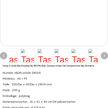
Tasse À Café Réutilisable De 450 Ml Avec Compartiment De Conservation Des Aliments
Numéro d&39;article 24004
Matériau : AS + PE
Taille : 105/Dia x 65/Dia x 195/H mm
Poids : 203 g
Emballage : polybag
Dimensions/carton : 31 x 41 x 43 cm/24 pièces/carton
Poids net/poids net : 4,8/5,8 kg