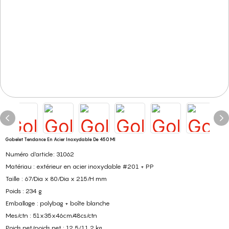
Gobelet Tendance En Acier Inoxydable De 450 Ml
Numéro d'article: 31062
Matériau : extérieur en acier inoxydable #201 + PP
Taille : 67/Dia x 80/Dia x 215/H mm
Poids : 234 g
Emballage : polybag + boîte blanche
Mes/ctn : 51x35x46cm/48cs/ctn
Poids net/poids net : 12,5/11,2 kg