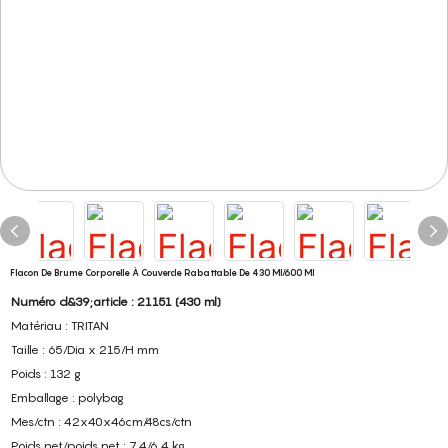
Flacon De Brume Corporelle À Couvercle Rabattable De 430 Ml/600 Ml
Numéro d&39;article : 21151 (430 ml)
Matériau : TRITAN
Taille : 65/Dia x 215/H mm
Poids : 132 g
Emballage : polybag
Mes/ctn : 42x40x46cm/48cs/ctn
Poids net/poids net : 7,4/6,4 kg