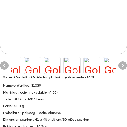
Gobelet À Double Paroi En Acier Inoxydable À Large Ouverture De 420 Ml
Numéro d'article: 31039
Matériau : acier inoxydable n° 304
Taille : 74/Dia x 148/H mm
Poids : 200 g
Emballage : polybag + boîte blanche
Dimensions/carton : 41 x 48 x 18 cm/30 pièces/carton
Poids net/poids net : 10/8 kg