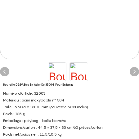
Bouteille D&39;eau En Acier De 350 Ml Pour Enfants
Numéro d'article: 32003
Matériau : acier inoxydable n° 304
Taille : 67/Dia x 130/H mm (couvercle NON inclus)
Poids : 125 g
Emballage : polybag + boîte blanche
Dimensions/carton : 44,5 × 37,5 × 33 cm/60 pièces/carton
Poids net/poids net : 11,5/10,5 kg