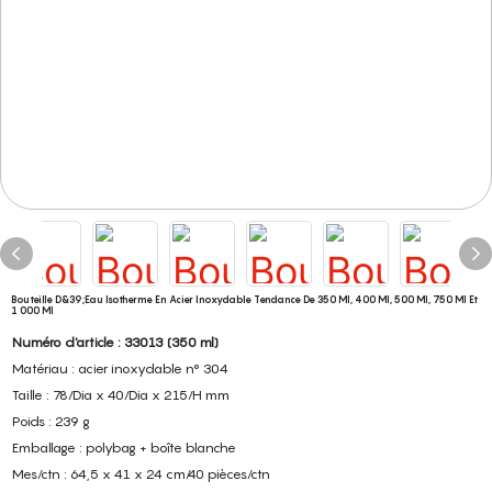
Bouteille D&39;eau Isotherme En Acier Inoxydable Tendance De 350 Ml, 400 Ml, 500 Ml, 750 Ml Et
1 000 Ml
Numéro d'article : 33013 (350 ml)
Matériau : acier inoxydable n° 304
Taille : 78/Dia x 40/Dia x 215/H mm
Poids : 239 g
Emballage : polybag + boîte blanche
Mes/ctn : 64,5 x 41 x 24 cm/40 pièces/ctn