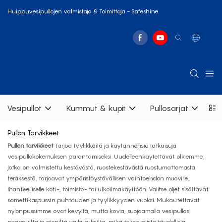
Huippuvesipullojen valmistaja & Toimittaja - Safeshine
Vesipullot
Kummut & kupit
Pullosarjat
Pu
Pullon Tarvikkeet
Pullon tarvikkeet
Tarjoa tyylikkäitä ja käytännöllisiä ratkaisuja
vesipullokokemuksen parantamiseksi. Uudelleenkäytettävät olkiemme,
jotka on valmistettu kestävästä, ruostekestävästä ruostumattomasta
teräksestä, tarjoavat ympäristöystävällisen vaihtoehdon muoville,
ihanteelliselle koti-, toimisto- tai ulkoilmakäyttöön. Valitse oljet sisältävät
samettikaspussin puhtauden ja tyylikkyyden vuoksi. Mukautettavat
nylonpussimme ovat kevyitä, mutta kovia, suojaamalla vesipullosi
naarmuilta ja pieniltä vaikutuksilta, mikä tekee niistä täydellisiä