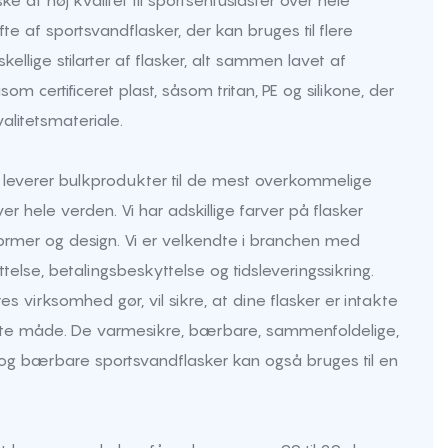
ke af høj kvalitet til sportsentusiaster over hele
fte af sportsvandflasker, der kan bruges til flere
skellige stilarter af flasker, alt sammen lavet af
som certificeret plast, såsom tritan, PE og silikone, der
alitetsmateriale.
r leverer bulkprodukter til de mest overkommelige
er hele verden. Vi har adskillige farver på flasker
former og design. Vi er velkendte i branchen med
ttelse, betalingsbeskyttelse og tidsleveringssikring.
 virksomhed gør, vil sikre, at dine flasker er intakte
ste måde. De varmesikre, bærbare, sammenfoldelige,
ge og bærbare sportsvandflasker kan også bruges til en