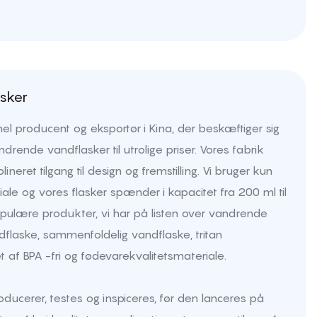
sker
nel producent og eksportør i Kina, der beskæftiger sig
drende vandflasker til utrolige priser. Vores fabrik
lineret tilgang til design og fremstilling. Vi bruger kun
iale og vores flasker spænder i kapacitet fra 200 ml til
pulære produkter, vi har på listen over vandrende
dflaske, sammenfoldelig vandflaske, tritan
vet af BPA -fri og fødevarekvalitetsmateriale.
oducerer, testes og inspiceres, før den lanceres på