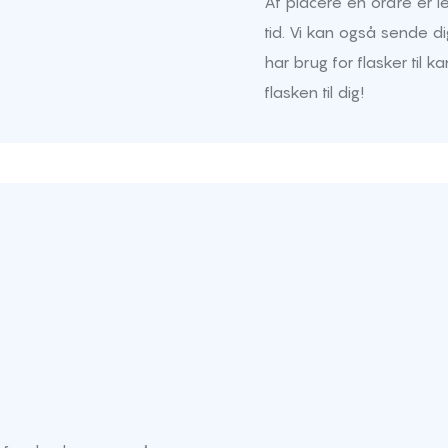
At placere en ordre er l
tid. Vi kan også sende di
har brug for flasker til 
flasken til dig!