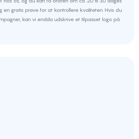
et hos os, og du kan få ordren om ca. 20 til 30 dages
g en gratis prøve for at kontrollere kvaliteten. Hvis du
kampagner, kan vi endda udskrive et tilpasset logo på