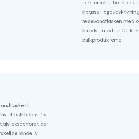
som er lette, bærbare, t
tilpasset logoudskrivni
rejsevandflasken med ov
tilfredse med alt. Du ka
bulkprodukterne
andflaske til
ethvert bulkbehov for
obale eksportører, der
skellige lande. Vi