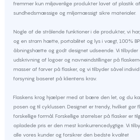
fremmer kun miljøvenlige produkter lavet af plastik a
sundhedsmæssige og miljømæssigt sikre materialer.
Nogle af de strålende funktioner i de produkter, vi har,
og en stram hætte, portabilitet og lys i vægt, 100% BPA
åbningshætte og godt designet udseende. Vi tilbyder 
udskrivning af logoer og navneindstillinger på flaskerne
masser af farver på flasker, og vi tilbyder såvel individ
forsyning baseret på klientens krav.
Flaskens krog hjælper med at bære den let, og du kan
posen og til cyklussen. Designet er trendy, hvilket gør f
forskellige formål. Forskellige størrelser på flasker er 
opladede pris er den mest konkurrencedygtige. Vi tilbyd
alle vores kunder og forsikrer den bedste kvalitet