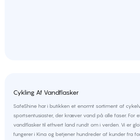
Cykling Af Vandflasker
SafeShine har i butikken et enormt sortiment af cykelv
sportsentusiaster, der kræver vand på alle faser. For 
vandflasker til ethvert land rundt om i verden. Vi er gl
fungerer i Kina og betjener hundreder af kunder fra for