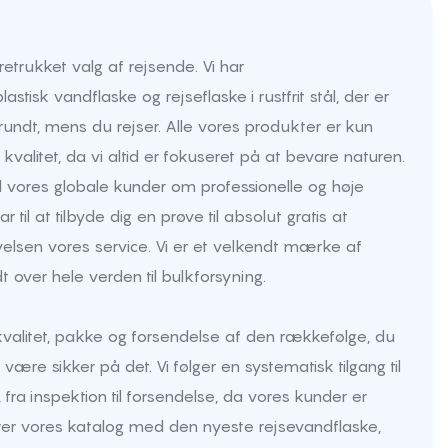
retrukket valg af rejsende. Vi har
stisk vandflaske og rejseflaske i rustfrit stål, der er
 rundt, mens du rejser. Alle vores produkter er kun
 kvalitet, da vi altid er fokuseret på at bevare naturen.
tid vores globale kunder om professionelle og høje
lar til at tilbyde dig en prøve til absolut gratis at
evelsen vores service. Vi er et velkendt mærke af
t over hele verden til bulkforsyning.
 kvalitet, pakke og forsendelse af den rækkefølge, du
ære sikker på det. Vi følger en systematisk tilgang til
, fra inspektion til forsendelse, da vores kunder er
rfører vores katalog med den nyeste rejsevandflaske,