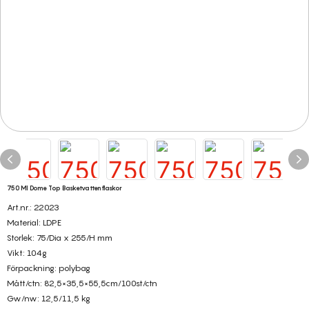
750 Ml Dome Top Basketvattenflaskor
Art.nr.: 22023
Material: LDPE
Storlek: 75/Dia x 255/H mm
Vikt: 104g
Förpackning: polybag
Mått/ctn: 82,5×35,5×55,5cm/100st/ctn
Gw/nw: 12,5/11,5 kg