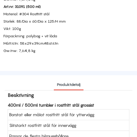
Art.nr: 31091 (500 ml)
Material: #304 Rostfritt stål
Storlek: 88/Dia x 60/Dia x 125/H mm
Vikt: 100g
Förpackning: polybag + vit låda
Mått/ctn: 58x29x39cm/48st/ctn
Gw/nw: 7,6/4,8 kg
Produktdetalj
Beskrivning
400ml / 500ml tumbler i rostfritt stål grossist
Borstat eller målat rostfritt stål för yttervägg
Slitstarkt rostfritt stål för innervägg
Passar de flesta bilmugghållare