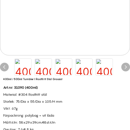
400ml / 500ml Tumbler I Rostfritt Stål Grossist
Art.nr: 31090 (400ml)
Material: #304 Rostfritt stål
Storlek: 75/Dia x 55/Dia x 105/H mm
Vikt: 67g
Förpackning: polybag + vit låda
Mått/ctn: 58x29x39cm/48st/ctn
Gw/nw: 7,6/4,8 kg