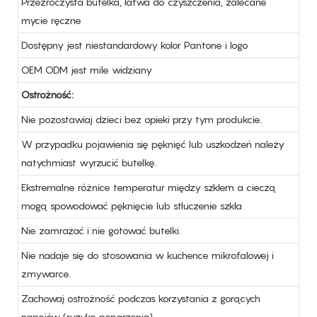
Przezroczysta butelka, łatwa do czyszczenia, zalecane
mycie ręczne
Dostępny jest niestandardowy kolor Pantone i logo
OEM ODM jest mile widziany
Ostrożność:
Nie pozostawiaj dzieci bez opieki przy tym produkcie.
W przypadku pojawienia się pęknięć lub uszkodzeń należy
natychmiast wyrzucić butelkę.
Ekstremalne różnice temperatur między szkłem a cieczą
mogą spowodować pęknięcie lub stłuczenie szkła
Nie zamrażać i nie gotować butelki.
Nie nadaje się do stosowania w kuchence mikrofalowej i
zmywarce.
Zachowaj ostrożność podczas korzystania z gorących
napojów (ryzyko poparzenia)