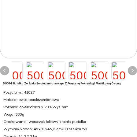
500 Ml Butelka Ze Szkła Borokrzemianowego Z Poręczną Pokrywką I Plastikową Osłoną
Pozycja nr.: 41027
Materiał: szkło borokrzemianowe
Rozmiar: 65/Średnica x 230/Wys. mm
Waga: 330g
Opakowanie: woreczek foliowy + białe pudełko
Wymiary/karton: 45x31x46,3 cm/30 szt./karton
Gw/nw: 11,2/10 kg