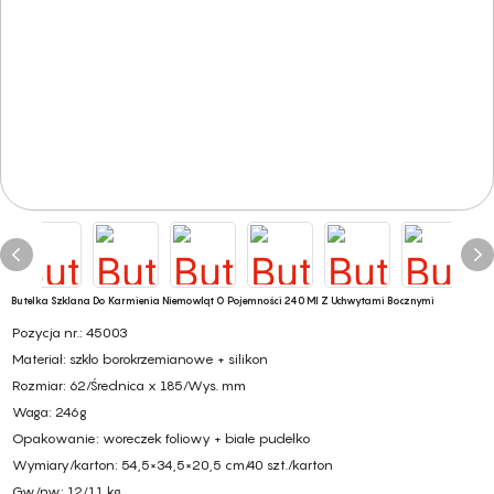
Butelka Szklana Do Karmienia Niemowląt O Pojemności 240 Ml Z Uchwytami Bocznymi
Pozycja nr.: 45003
Materiał: szkło borokrzemianowe + silikon
Rozmiar: 62/Średnica x 185/Wys. mm
Waga: 246g
Opakowanie: woreczek foliowy + białe pudełko
Wymiary/karton: 54,5×34,5×20,5 cm/40 szt./karton
Gw/nw: 12/11 kg