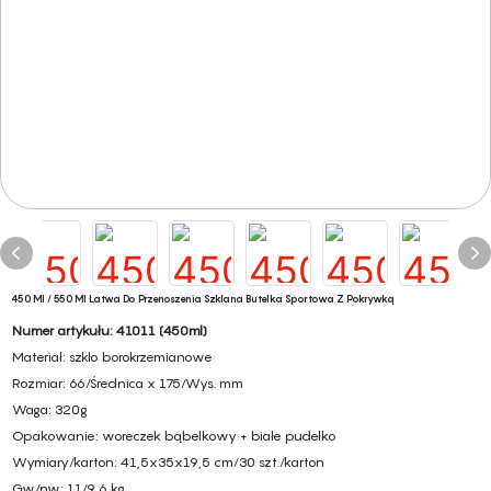
450 Ml / 550 Ml Łatwa Do Przenoszenia Szklana Butelka Sportowa Z Pokrywką
Numer artykułu: 41011 (450ml)
Materiał: szkło borokrzemianowe
Rozmiar: 66/Średnica x 175/Wys. mm
Waga: 320g
Opakowanie: woreczek bąbelkowy + białe pudełko
Wymiary/karton: 41,5x35x19,5 cm/30 szt./karton
Gw/nw: 11/9,6 kg